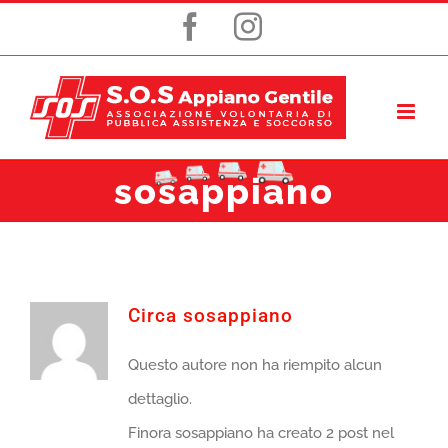
Salta
Facebook
Instagram
al
contenuto
sosappiano
Circa
sosappiano
Questo autore non ha riempito alcun
dettaglio.
Finora sosappiano ha creato 2 post nel